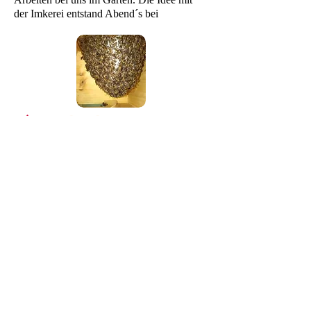
der Imkerei entstand Abend´s bei
Witzig wie alles angefangen hat !
© 2015 by Stefan
Wille Proudly
created with